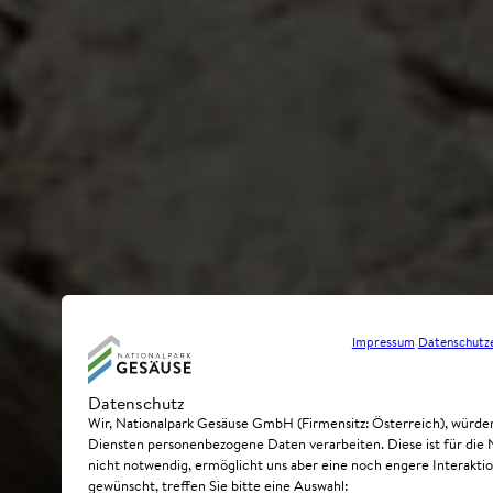
Impressum
Datenschutz
Datenschutz
Wir, Nationalpark Gesäuse GmbH (Firmensitz: Österreich), würde
Diensten personenbezogene Daten verarbeiten. Diese ist für die
nicht notwendig, ermöglicht uns aber eine noch engere Interaktion
gewünscht, treffen Sie bitte eine Auswahl: