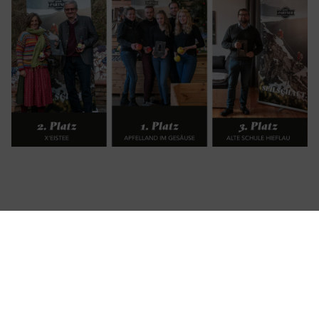
Die Preisträger von 2020 (v.l.n.r. 2. Platz: Sandra und
Gerhard Stangl, Kräuterbergbauer; 1. Platz Familie
Weissensteiner vlg. Veitlbauer; 3. Platz Andreas Danner, GF
Landl KG © Andreas Hollinger