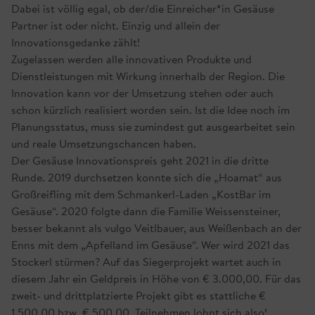
Dabei ist völlig egal, ob der/die Einreicher*in Gesäuse
Partner ist oder nicht. Einzig und allein der
Innovationsgedanke zählt!
Zugelassen werden alle innovativen Produkte und
Dienstleistungen mit Wirkung innerhalb der Region. Die
Innovation kann vor der Umsetzung stehen oder auch
schon kürzlich realisiert worden sein. Ist die Idee noch im
Planungsstatus, muss sie zumindest gut ausgearbeitet sein
und reale Umsetzungschancen haben.
Der Gesäuse Innovationspreis geht 2021 in die dritte
Runde. 2019 durchsetzen konnte sich die „Hoamat“ aus
Großreifling mit dem Schmankerl-Laden „KostBar im
Gesäuse“. 2020 folgte dann die Familie Weissensteiner,
besser bekannt als vulgo Veitlbauer, aus Weißenbach an der
Enns mit dem „Apfelland im Gesäuse“. Wer wird 2021 das
Stockerl stürmen? Auf das Siegerprojekt wartet auch in
diesem Jahr ein Geldpreis in Höhe von € 3.000,00. Für das
zweit- und drittplatzierte Projekt gibt es stattliche €
1.500,00 bzw. € 500,00. Teilnehmen lohnt sich also!