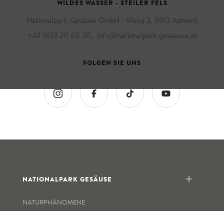
WILDES WASSER - STEILER FELS
Nationalpark Gesäuse GmbH - Weng 2, 8913 Admont
+43 3613 211 60 20
,
info@nationalpark-gesaeuse.at
FOLGEN SIE UNS
NATIONALPARK GESÄUSE
NATURPHÄNOMENE
KURZ UND BÜNDIG