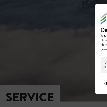
Da
Wir,
Dien
nich
gewü
Go
Go
K
SERVICE