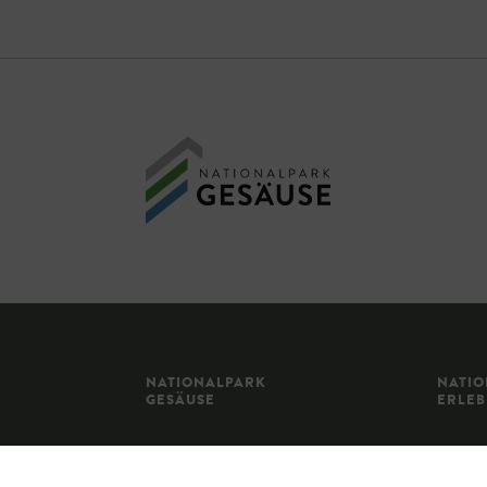
NATIONALPARK
NATI
GESÄUSE
ERLE
NATURPHÄNOMENE
VERAN