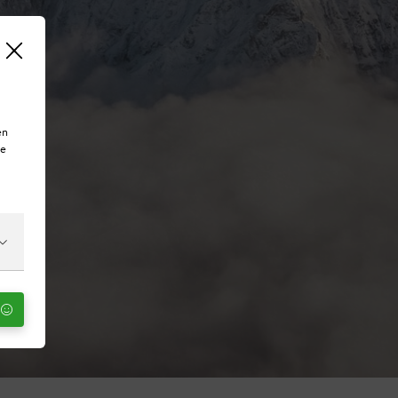
en
te