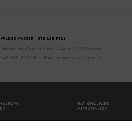
WILDES WASSER - STEILER FELS
Nationalpark Gesäuse GmbH - Weng 2, 8913 Admont
+43 3613 211 60 20
,
info@nationalpark-gesaeuse.at
ONALPARK
NATIONALPARK
BEN
MITGESTALTEN
STALTUNGSKALENDER
PARTNERSCHULEN UND -KIN