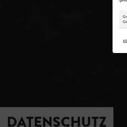
Go
Go
K
DATENSCHUTZ