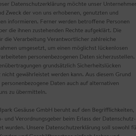
ieser Datenschutzerklärung möchte unser Unternehme
und Zweck der von uns erhobenen, genutzten und
en informieren. Ferner werden betroffene Personen
ber die ihnen zustehenden Rechte aufgeklärt. Die
r die Verarbeitung Verantwortlicher zahlreiche
nahmen umgesetzt, um einen möglichst lückenlosen
erarbeiteten personenbezogenen Daten sicherzustellen.
nübertragungen grundsätzlich Sicherheitslücken
z nicht gewährleistet werden kann. Aus diesem Grund
i, personenbezogene Daten auch auf alternativen
uns zu übermitteln.
lpark Gesäuse GmbH beruht auf den Begrifflichkeiten,
en- und Verordnungsgeber beim Erlass der Datenschutz-
wurden. Unsere Datenschutzerklärung soll sowohl fü
e Kunden und Geschäftspartner einfach lesbar und