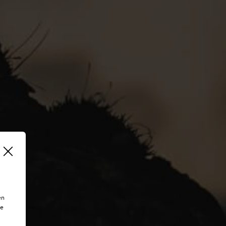
en
te