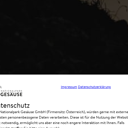
Impressum
Datenschutzerklärung
tenschutz
 Nationalpark Gesäuse GmbH (Firmensitz: Österreich), würden gerne mit extern
sten personenbezogene Daten verarbeiten. Diese ist für die Nutzung der Websi
t notwendig, ermöglicht uns aber eine noch engere Interaktion mit Ihnen. Falls
nscht, treffen Sie bitte eine Auswahl: