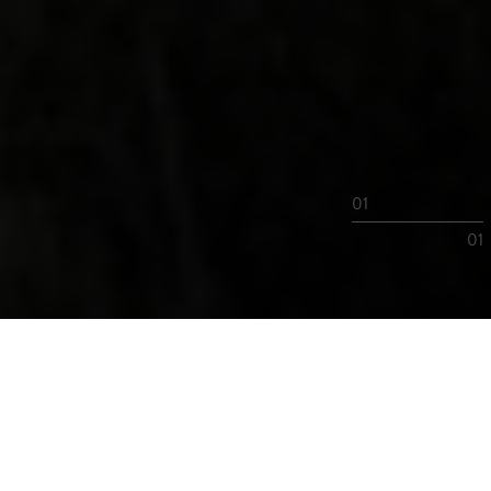
01
01
PARKVERBUND
ADMONT – GESÄUSE