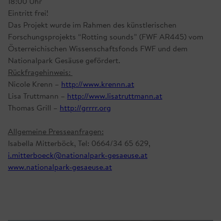
18:00 Uhr
Eintritt frei!
Das Projekt wurde im Rahmen des künstlerischen
Forschungsprojekts “Rotting sounds” (FWF AR445) vom
Österreichischen Wissenschaftsfonds FWF und dem
Nationalpark Gesäuse gefördert.
Rückfragehinweis:
Nicole Krenn –
http://www.krennn.at
Lisa Truttmann –
http://www.lisatruttmann.at
Thomas Grill –
http://grrrr.org
Allgemeine Presseanfragen:
Isabella Mitterböck, Tel: 0664/34 65 629,
i.mitterboeck@nationalpark-gesaeuse.at
www.nationalpark-gesaeuse.at