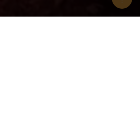
VERANSTALTUNGEN &
AUSSTELLUNGEN
Unser Veranstaltungsprogramm zeigt Ihnen die Vielfalt des
einzigen steirischen Nationalparks: Entdecken Sie den
Nationalpark Gesäuse – vom Tal bis in höhere Lagen, von
Insekten bis zum Rotwild, von Orchideen bis zu
Baumpersönlichkeiten!
BESUCHEN SIE AUCH UNSERE AKTUELLEN
AUSSTELLUNGEN!