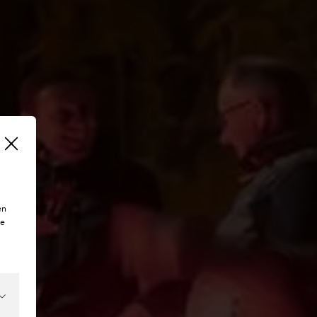
en
te