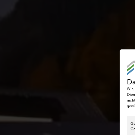
Da
Wir,
Dien
nich
gewü
Go
Go