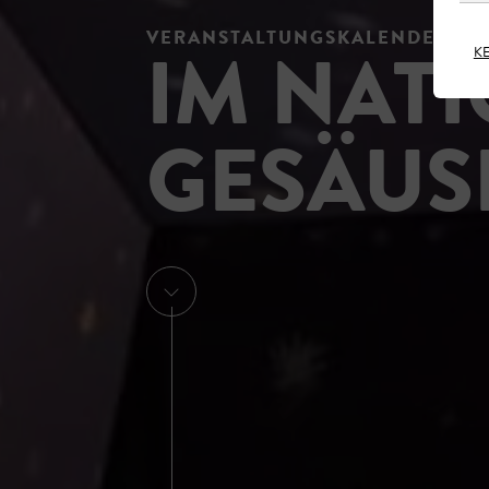
VERANSTALTUNGSKALENDER
IM NAT
K
GESÄUS