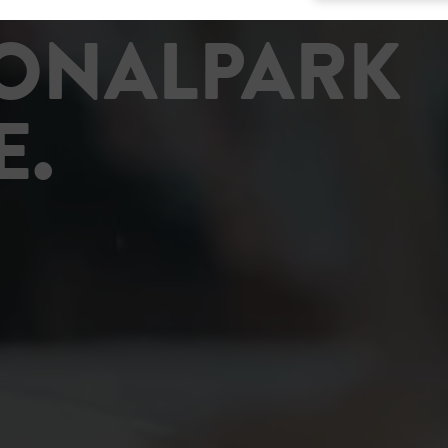
IONALPARK
E.