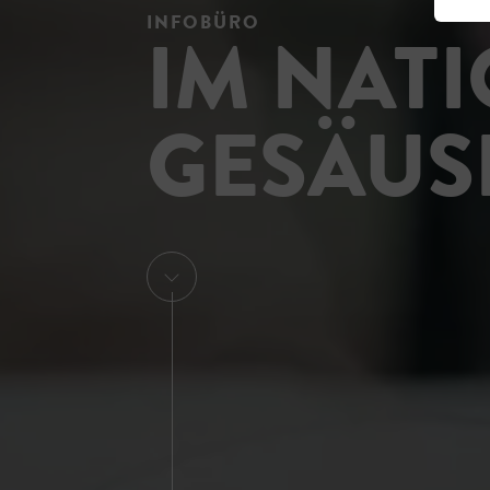
INFOBÜRO
IM NAT
GESÄUS