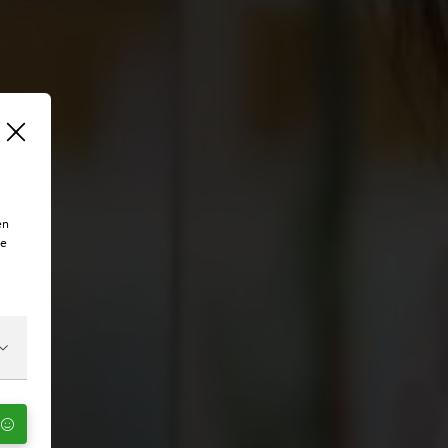
en
te