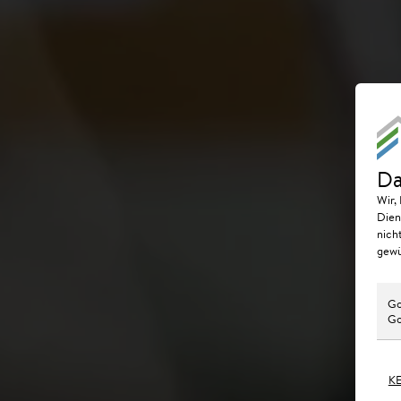
Da
Wir,
Dien
nich
gewü
Go
Go
K