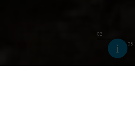
02
05
WILDES WASSER –
STEILER FELS
Entlang des ungezähmten Wassers der Enns finden sich
einige der letzten Brutgebiete für Flussuferläufer. Die