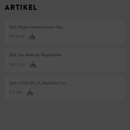
ARTIKEL
Bild: Reges Interesse beim Nat…
591,6 kB
Bild: Der Adler als Wappentier
563,3 kB
Text: 2023_03_21_Rückblick For…
2,9 MB