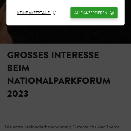
KEINE AKZEPTANZ
ALLE AKZEPTIEREN
GROSSES INTERESSE B
EIM N
ATIONALPARKFORUM 2
023
Die erste Steinadlerbesenderung Österreichs war Thema