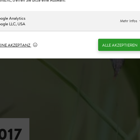
ogle Analytics
Mehr Infos
ogle LLC, USA
EINE AKZEPTANZ
ALLE AKZEPTIEREN
017