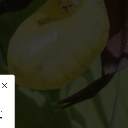
en
te