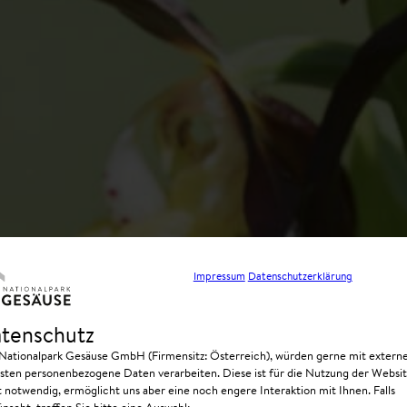
Impressum
Datenschutzerklärung
tenschutz
 Nationalpark Gesäuse GmbH (Firmensitz: Österreich), würden gerne mit extern
sten personenbezogene Daten verarbeiten. Diese ist für die Nutzung der Websi
t notwendig, ermöglicht uns aber eine noch engere Interaktion mit Ihnen. Falls
nscht, treffen Sie bitte eine Auswahl: