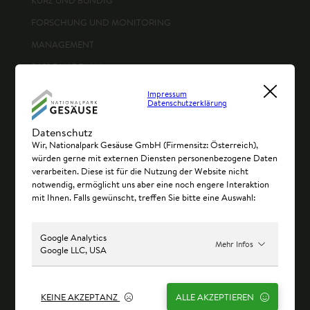
KURZ UND BÜNDIG
FORSCHUNG UND MONITORING
MANAGEMENT
360° PANORAMA
Impressum
Datenschutzerklärung
Datenschutz
NATIONALPARK ERLEBEN
Wir, Nationalpark Gesäuse GmbH (Firmensitz: Österreich),
würden gerne mit externen Diensten personenbezogene Daten
verarbeiten. Diese ist für die Nutzung der Website nicht
notwendig, ermöglicht uns aber eine noch engere Interaktion
NATIONALPARK
mit Ihnen. Falls gewünscht, treffen Sie bitte eine Auswahl:
MITGESTALTEN
Google Analytics
Mehr Infos
Google LLC, USA
SERVICE
KEINE AKZEPTANZ
ALLE AKZEPTIEREN